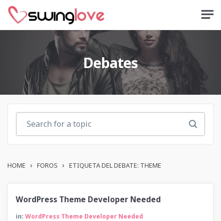
Skip to main content
Debates
›
›
HOME
FOROS
ETIQUETA DEL DEBATE: THEME
WordPress Theme Developer Needed
in:
WordPress Theme Developer Needed